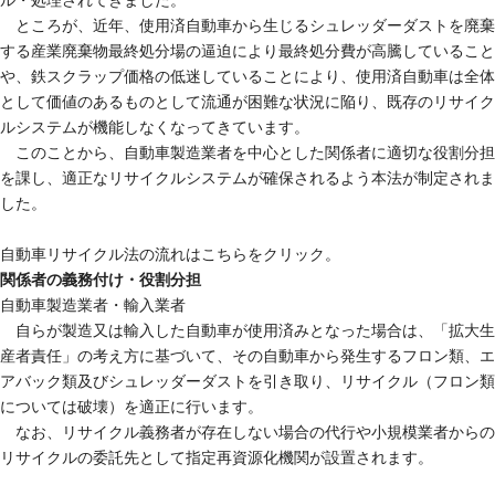
ル・処理されてきました。
ところが、近年、使用済自動車から生じるシュレッダーダストを廃棄
する産業廃棄物最終処分場の逼迫により最終処分費が高騰していること
や、鉄スクラップ価格の低迷していることにより、使用済自動車は全体
として価値のあるものとして流通が困難な状況に陥り、既存のリサイク
ルシステムが機能しなくなってきています。
このことから、自動車製造業者を中心とした関係者に適切な役割分担
を課し、適正なリサイクルシステムが確保されるよう本法が制定されま
した。
自動車リサイクル法の流れはこちらをクリック。
関係者の義務付け・役割分担
自動車製造業者・輸入業者
自らが製造又は輸入した自動車が使用済みとなった場合は、「拡大生
産者責任」の考え方に基づいて、その自動車から発生するフロン類、エ
アバック類及びシュレッダーダストを引き取り、リサイクル（フロン類
については破壊）を適正に行います。
なお、リサイクル義務者が存在しない場合の代行や小規模業者からの
リサイクルの委託先として指定再資源化機関が設置されます。