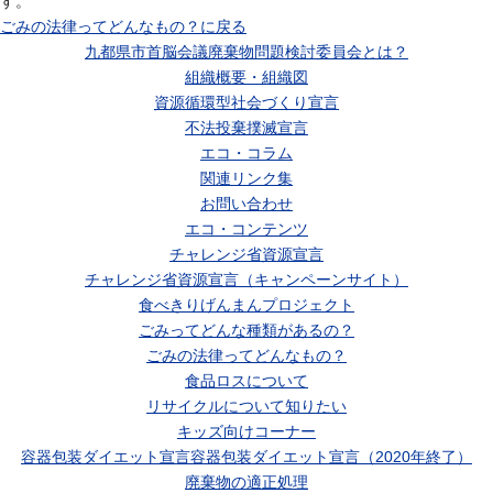
す。
ごみの法律ってどんなもの？に戻る
九都県市首脳会議廃棄物問題検討委員会とは？
組織概要・組織図
資源循環型社会づくり宣言
不法投棄撲滅宣言
エコ・コラム
関連リンク集
お問い合わせ
エコ・コンテンツ
チャレンジ省資源宣言
チャレンジ省資源宣言（キャンペーンサイト）
食べきりげんまんプロジェクト
ごみってどんな種類があるの？
ごみの法律ってどんなもの？
食品ロスについて
リサイクルについて知りたい
キッズ向けコーナー
容器包装ダイエット宣言容器包装ダイエット宣言（2020年終了）
廃棄物の適正処理